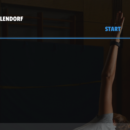
LLENDORF
START